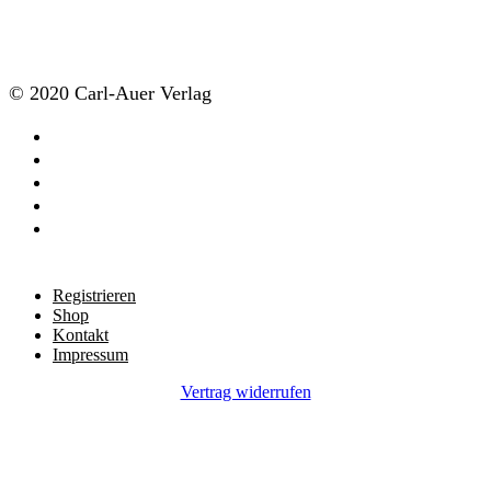
© 2020 Carl-Auer Verlag
twitter
facebook
youtube
RSS
soundcloud
Close
Registrieren
Menu
Shop
Kontakt
Impressum
Vertrag widerrufen